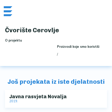
Skip
Me
to
content
Čvorište Cerovlje
O projektu
Proizvodi koje smo koristili
/
Još projekata iz iste djelatnosti
Javna rasvjeta Novalja
2019.