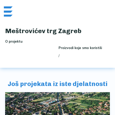
Skip
Me
to
content
Meštrovićev trg Zagreb
O projektu
Proizvodi koje smo koristili
/
Još projekata iz iste djelatnosti