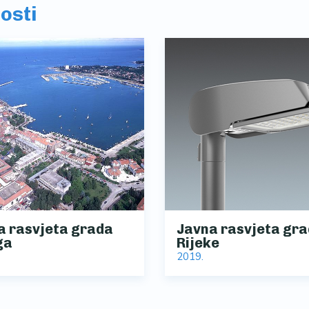
nosti
a rasvjeta grada
Javna rasvjeta gr
ga
Rijeke
2019.