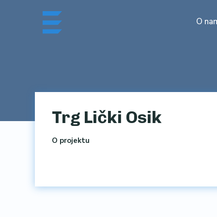
Skip
to
O na
content
Trg Lički Osik
O projektu