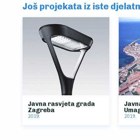
Još projekata iz iste djelat
Javna rasvjeta grada
Javn
Zagreba
Uma
2019.
2019.