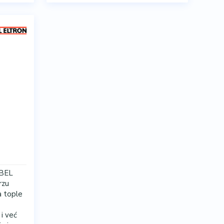
EBEL
rzu
a tople
 i već