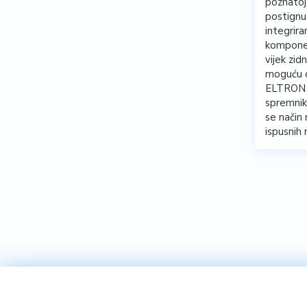
poznatoj 
postignu
integrira
komponen
vijek zid
moguću o
ELTRON i
spremniko
se način 
ispusnih 