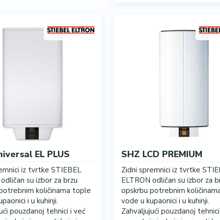
iversal EL PLUS
SHZ LCD PREMIUM
remnici iz tvrtke STIEBEL
Zidni spremnici iz tvrtke STI
dličan su izbor za brzu
ELTRON odličan su izbor za b
potrebnim količinama tople
opskrbu potrebnim količinam
paonici i u kuhinji.
vode u kupaonici i u kuhinji.
ući pouzdanoj tehnici i već
Zahvaljujući pouzdanoj tehnici