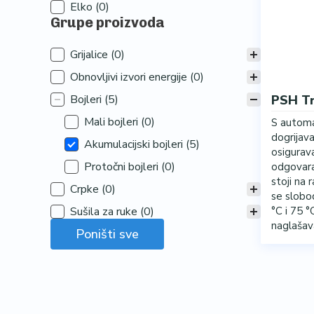
Elko
(0)
Grupe proizvoda
Grupe proizvoda
Grijalice
(0)
Obnovljivi izvori energije
(0)
Bojleri
(5)
PSH T
Mali bojleri
(0)
S autom
dogrijava
Akumulacijski bojleri
(5)
osigurav
Protočni bojleri
(0)
odgovar
stoji na
Crpke
(0)
se slobo
Sušila za ruke
(0)
°C i 75 °
naglašava
Poništi sve