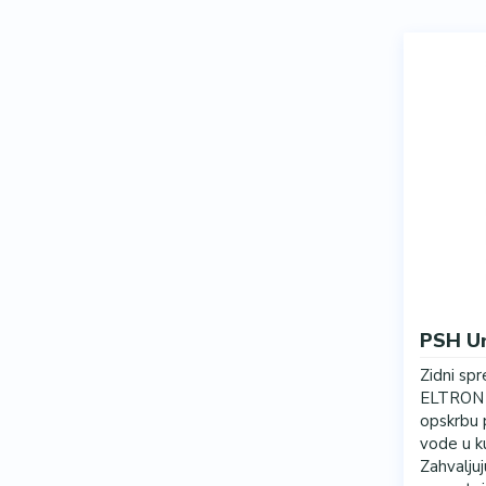
PSH Un
Zidni sp
ELTRON o
opskrbu 
vode u ku
Zahvaljuj