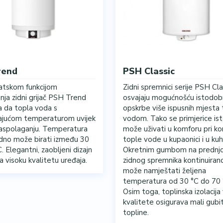
rend
PSH Classic
atskom funkcijom
Zidni spremnici serije PSH Cla
nja zidni grijač PSH Trend
osvajaju mogućnošću istodo
a da topla voda s
opskrbe više ispusnih mjesta
ajućom temperaturom uvijek
vodom. Tako se primjerice i
 raspolaganju. Temperatura
može uživati u komforu pri ko
dno može birati između 30
tople vode u kupaonici i u kuhi
C. Elegantni, zaobljeni dizajn
Okretnim gumbom na prednjoj
 visoku kvalitetu uređaja.
zidnog spremnika kontinuiran
može namještati željena
temperatura od 30 °C do 70 
Osim toga, toplinska izolacija
kvalitete osigurava mali gubi
topline.