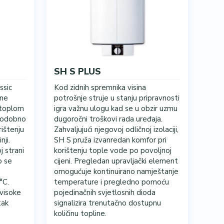
SH S PLUS
ssic
Kod zidnih spremnika visina
bne
potrošnje struje u stanju pripravnosti
 toplom
igra važnu ulogu kad se u obzir uzmu
stodobno
dugoročni troškovi rada uređaja.
rištenju
Zahvaljujući njegovoj odličnoj izolaciji,
nji.
SH S pruža izvanredan komfor pri
 strani
korištenju tople vode po povoljnoj
o se
cijeni. Pregledan upravljački element
omogućuje kontinuirano namještanje
°C.
temperature i pregledno pomoću
 visoke
pojedinačnih svjetlosnih dioda
tak
signalizira trenutačno dostupnu
količinu topline.