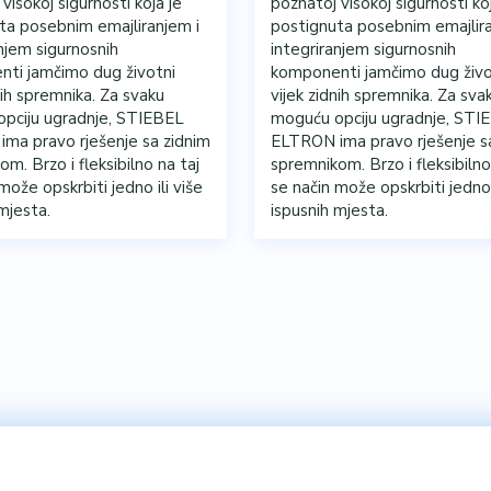
visokoj sigurnosti koja je
poznatoj visokoj sigurnosti ko
ta posebnim emajliranjem i
postignuta posebnim emajlira
njem sigurnosnih
integriranjem sigurnosnih
ti jamčimo dug životni
komponenti jamčimo dug živo
nih spremnika. Za svaku
vijek zidnih spremnika. Za sva
pciju ugradnje, STIEBEL
moguću opciju ugradnje, STI
ma pravo rješenje sa zidnim
ELTRON ima pravo rješenje s
m. Brzo i fleksibilno na taj
spremnikom. Brzo i fleksibilno
može opskrbiti jedno ili više
se način može opskrbiti jedno 
mjesta.
ispusnih mjesta.