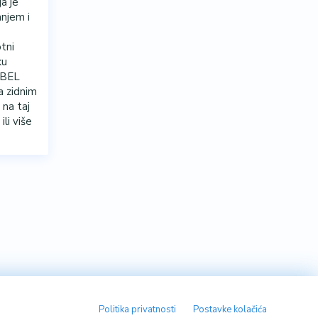
ja je
njem i
tni
ku
EBEL
a zidnim
 na taj
ili više
Politika privatnosti
Postavke kolačića