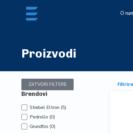
Skip
to
O na
content
Proizvodi
ZATVORI FILTERE
Filtrir
Brendovi
Brendovi
Stiebel Eltron
(5)
Pedrollo
(0)
Grundfos
(0)