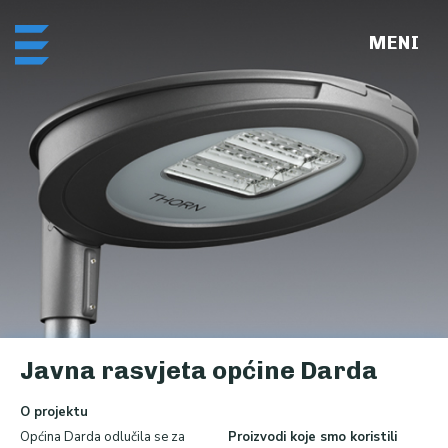
Skip
Me
to
content
Javna rasvjeta općine Darda
O projektu
Općina Darda odlučila se za
Proizvodi koje smo koristili