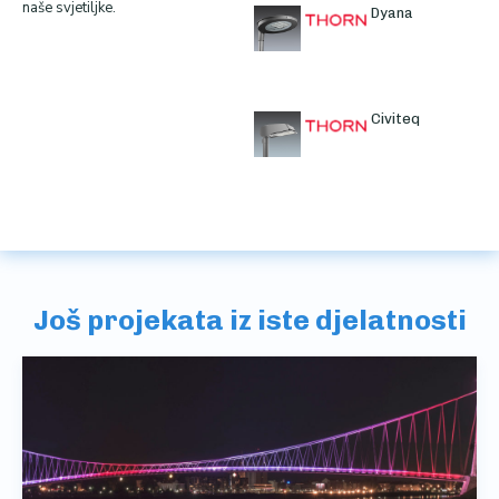
naše svjetiljke.
Dyana
Civiteq
Još projekata iz iste djelatnosti