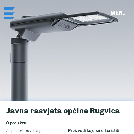
Skip
Me
to
content
Javna rasvjeta općine Rugvica
O projektu
Za projekt povećanja
Proizvodi koje smo koristili