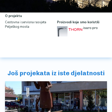
Pelješki most
O projektu
Cestovna i servisna rasvjeta
Proizvodi koje smo koristili
Pelješkog mosta
isaro pro
Još projekata iz iste djelatnosti