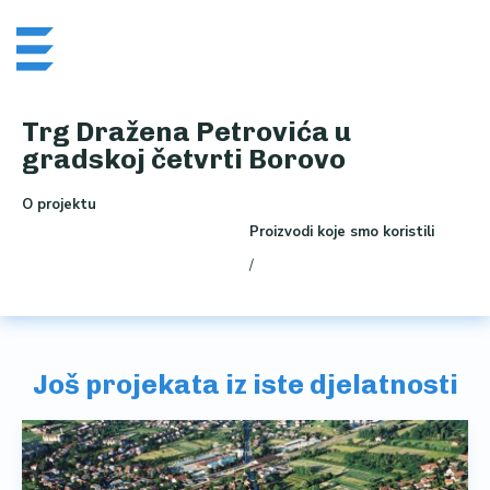
Skip
Me
to
content
Trg Dražena Petrovića u
gradskoj četvrti Borovo
O projektu
Proizvodi koje smo koristili
/
Još projekata iz iste djelatnosti