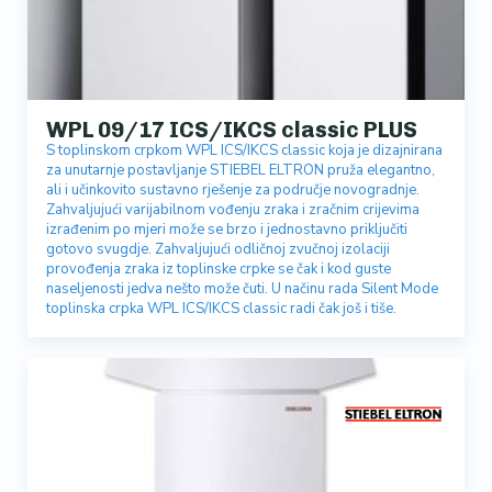
WPL 09/17 ICS/IKCS classic PLUS
S toplinskom crpkom WPL ICS/IKCS classic koja je dizajnirana
za unutarnje postavljanje STIEBEL ELTRON pruža elegantno,
ali i učinkovito sustavno rješenje za područje novogradnje.
Zahvaljujući varijabilnom vođenju zraka i zračnim crijevima
izrađenim po mjeri može se brzo i jednostavno priključiti
gotovo svugdje. Zahvaljujući odličnoj zvučnoj izolaciji
provođenja zraka iz toplinske crpke se čak i kod guste
naseljenosti jedva nešto može čuti. U načinu rada Silent Mode
toplinska crpka WPL ICS/IKCS classic radi čak još i tiše.