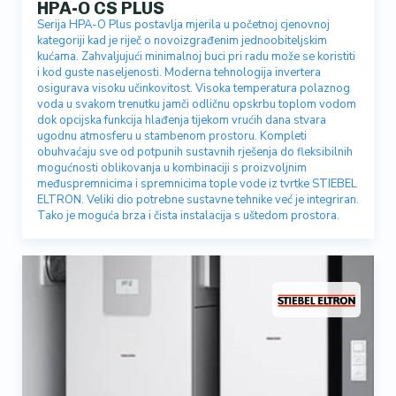
HPA-O CS PLUS
Serija HPA-O Plus postavlja mjerila u početnoj cjenovnoj
kategoriji kad je riječ o novoizgrađenim jednoobiteljskim
kućama. Zahvaljujući minimalnoj buci pri radu može se koristiti
i kod guste naseljenosti. Moderna tehnologija invertera
osigurava visoku učinkovitost. Visoka temperatura polaznog
voda u svakom trenutku jamči odličnu opskrbu toplom vodom
dok opcijska funkcija hlađenja tijekom vrućih dana stvara
ugodnu atmosferu u stambenom prostoru. Kompleti
obuhvaćaju sve od potpunih sustavnih rješenja do fleksibilnih
mogućnosti oblikovanja u kombinaciji s proizvoljnim
međuspremnicima i spremnicima tople vode iz tvrtke STIEBEL
ELTRON. Veliki dio potrebne sustavne tehnike već je integriran.
Tako je moguća brza i čista instalacija s uštedom prostora.