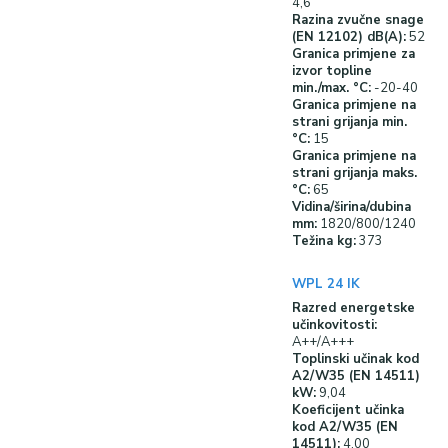
4,6
Razina zvučne snage
(EN 12102) dB(A):
52
Granica primjene za
izvor topline
min./max. °C:
-20-40
Granica primjene na
strani grijanja min.
°C:
15
Granica primjene na
strani grijanja maks.
°C:
65
Vidina/širina/dubina
mm:
1820/800/1240
Težina kg:
373
WPL 24 IK
Razred energetske
učinkovitosti:
A++/A+++
Toplinski učinak kod
A2/W35 (EN 14511)
kW:
9,04
Koeficijent učinka
kod A2/W35 (EN
14511):
4,00