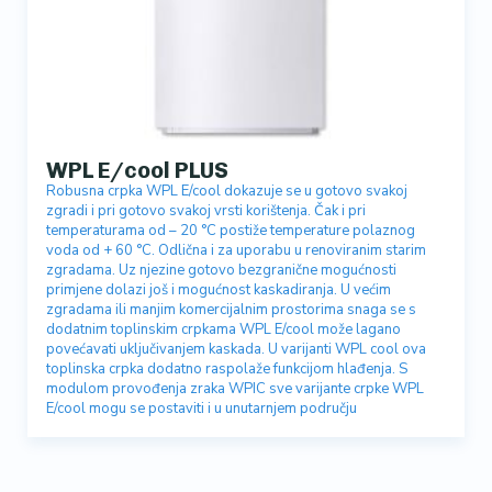
WPL E/cool PLUS
Robusna crpka WPL E/cool dokazuje se u gotovo svakoj
zgradi i pri gotovo svakoj vrsti korištenja. Čak i pri
temperaturama od – 20 °C postiže temperature polaznog
voda od + 60 °C. Odlična i za uporabu u renoviranim starim
zgradama. Uz njezine gotovo bezgranične mogućnosti
primjene dolazi još i mogućnost kaskadiranja. U većim
zgradama ili manjim komercijalnim prostorima snaga se s
dodatnim toplinskim crpkama WPL E/cool može lagano
povećavati uključivanjem kaskada. U varijanti WPL cool ova
toplinska crpka dodatno raspolaže funkcijom hlađenja. S
modulom provođenja zraka WPIC sve varijante crpke WPL
E/cool mogu se postaviti i u unutarnjem području