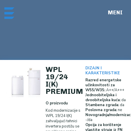
Skip
Me
to
content
WPL
DIZAJN I
KARAKTERISTIKE
19/24
Razred energetske
I(K)
učinkovitosti za
PREMIUM
W55/W35:
A++/A+++
Jednoobiteljska i
dvoobiteljska kuća:
da
O proizvodu
Stambena zgrada:
da
Poslovna zgrada:
ne
Kod modernizacije s
Novogradnja/modernizaci
WPL 19/24 I(K)
-/da
zahvaljujući tehnici
Opcija za korištenje
invertera postižu se
vlastite struje iz FN