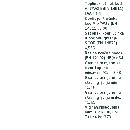
Toplinski učinak kod
A-7/W35 (EN 14511)
kW:
13,45
Koeficijent učinka
kod A-7/W35 (EN
14511):
3,00
Sezonski koef. učinka
u pogonu grijanja
SCOP (EN 14825):
4,575
Razina zvučne snage
(EN 12102) dB(A):
54
Granica primjene za
izvor topline
min./max. °C:
-20-40
Granica primjene na
strani grijanja min.
°C:
15
Granica primjene na
strani grijanja maks.
°C:
65
Vidina/širina/dubina
mm:
1820/800/1240
Težina kg:
373