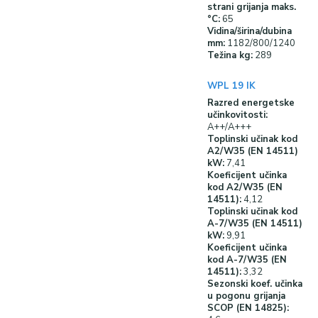
strani grijanja maks.
°C:
65
Vidina/širina/dubina
mm:
1182/800/1240
Težina kg:
289
WPL 19 IK
Razred energetske
učinkovitosti:
A++/A+++
Toplinski učinak kod
A2/W35 (EN 14511)
kW:
7,41
Koeficijent učinka
kod A2/W35 (EN
14511):
4,12
Toplinski učinak kod
A-7/W35 (EN 14511)
kW:
9,91
Koeficijent učinka
kod A-7/W35 (EN
14511):
3,32
Sezonski koef. učinka
u pogonu grijanja
SCOP (EN 14825):