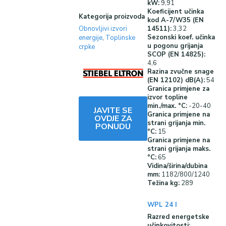
kW:
9,91
Koeficijent učinka
Kategorija proizvoda
kod A-7/W35 (EN
14511):
3,32
Obnovljivi izvori
Sezonski koef. učinka
energije
,
Toplinske
u pogonu grijanja
crpke
SCOP (EN 14825):
4,6
Razina zvučne snage
(EN 12102) dB(A):
54
Granica primjene za
izvor topline
min./max. °C:
-20-40
JAVITE SE
Granica primjene na
OVDJE ZA
strani grijanja min.
PONUDU
°C:
15
Granica primjene na
strani grijanja maks.
°C:
65
Vidina/širina/dubina
mm:
1182/800/1240
Težina kg:
289
WPL 24 I
Razred energetske
učinkovitosti: