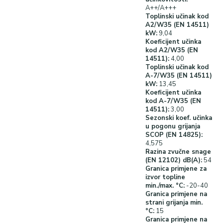
A++/A+++
Toplinski učinak kod
A2/W35 (EN 14511)
kW:
9,04
Koeficijent učinka
kod A2/W35 (EN
14511):
4,00
Toplinski učinak kod
A-7/W35 (EN 14511)
kW:
13,45
Koeficijent učinka
kod A-7/W35 (EN
14511):
3,00
Sezonski koef. učinka
u pogonu grijanja
SCOP (EN 14825):
4,575
Razina zvučne snage
(EN 12102) dB(A):
54
Granica primjene
za
izvor topline
min./max. °C:
-20-40
Granica primjene na
strani grijanja min.
°C:
15
Granica primjene na