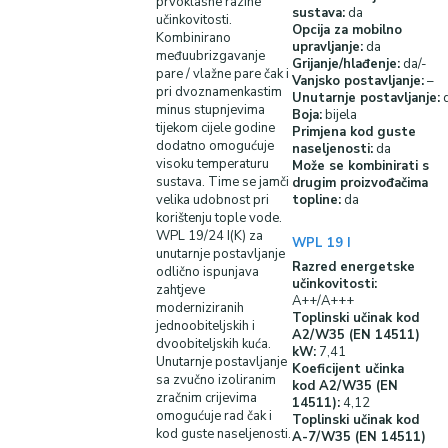
prvoklasne razine
sustava:
da
učinkovitosti.
Opcija za mobilno
Kombinirano
upravljanje:
da
međuubrizgavanje
Grijanje/hlađenje:
da/-
pare / vlažne pare čak i
Vanjsko postavljanje:
–
pri dvoznamenkastim
Unutarnje postavljanje:
minus stupnjevima
Boja:
bijela
tijekom cijele godine
Primjena kod guste
dodatno omogućuje
naseljenosti:
da
visoku temperaturu
Može se kombinirati s
sustava. Time se jamči
drugim proizvođačima
velika udobnost pri
topline:
da
korištenju tople vode.
WPL 19/24 I(K) za
WPL 19 I
unutarnje postavljanje
Razred energetske
odlično ispunjava
učinkovitosti:
zahtjeve
A++/A+++
moderniziranih
Toplinski učinak kod
jednoobiteljskih i
A2/W35 (EN 14511)
dvoobiteljskih kuća.
kW:
7,41
Unutarnje postavljanje
Koeficijent učinka
sa zvučno izoliranim
kod A2/W35 (EN
zračnim crijevima
14511):
4,12
omogućuje rad čak i
Toplinski učinak kod
kod guste naseljenosti.
A-7/W35 (EN 14511)