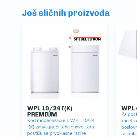
Još sličnih proizvoda
WPL 19/24 I(K)
WPL 
PREMIUM
Za post
Kod modernizacije s WPL 19/24
kao što
I(K) zahvaljujući tehnici invertera
poslov
postižu se prvoklasne razine
raspol