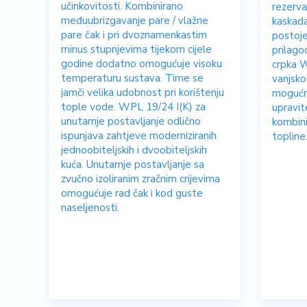
učinkovitosti. Kombinirano
rezerva
međuubrizgavanje pare / vlažne
kaskada
pare čak i pri dvoznamenkastim
postoje
minus stupnjevima tijekom cijele
prilago
godine dodatno omogućuje visoku
crpka W
temperaturu sustava. Time se
vanjsko
jamči velika udobnost pri korištenju
mogućno
tople vode. WPL 19/24 I(K) za
upravit
unutarnje postavljanje odlično
kombini
ispunjava zahtjeve moderniziranih
topline
jednoobiteljskih i dvoobiteljskih
kuća. Unutarnje postavljanje sa
zvučno izoliranim zračnim crijevima
omogućuje rad čak i kod guste
naseljenosti.