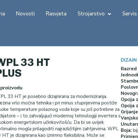
ma
Novosti
Rasvjeta
Strojarstvo
Servis
WPL 33 HT
DIZAJN
Razred
PLUS
Jednoob
Stambe
Poslovn
 proizvodu
Novogra
L 33 HT je posebno dizajnirana za moderniziranja.
Opcija 
ezina vrlo moćna tehnika i pri minus stupnjevima postiže
Opcija 
soke temperature polaznog voda koje su još potrebne za
Grijanj
dijatore – i to zahvaljujući modernoj tehnologiji invertera s
Vanjsko
sokom energetskom učinkovitošću. Da bi se uvijek
Unutarn
timalno mogla prilagoditi najrazličitijim zahtjevima, WPL
Boja:
bij
 HT je dizajnirana kao iznimno fleksibilna. Može se
Primjen