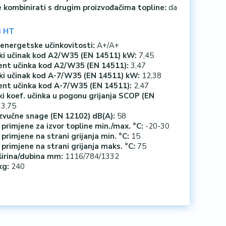
 kombinirati s drugim proizvođačima topline:
da
 HT
energetske učinkovitosti:
A+/A+
ki učinak kod A2/W35 (EN 14511) kW:
7,45
jent učinka kod A2/W35 (EN 14511):
3,47
ki učinak kod A-7/W35 (EN 14511) kW:
12,38
jent učinka kod A-7/W35 (EN 14511):
2,47
i koef. učinka u pogonu grijanja SCOP (EN
3,75
zvučne snage (EN 12102) dB(A):
58
 primjene za izvor topline min./max. °C:
-20-30
 primjene na strani grijanja min. °C:
15
 primjene na strani grijanja maks. °C:
75
širina/dubina mm:
1116/784/1332
kg:
240