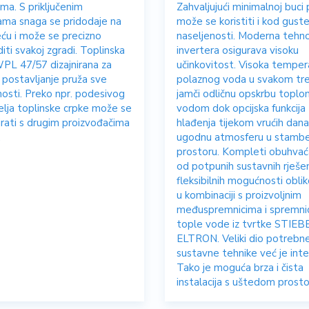
ma. S priključenim
Zahvaljujući minimalnoj buci 
ma snaga se pridodaje na
može se koristiti i kod gust
ću i može se precizno
naseljenosti. Moderna tehno
diti svakoj zgradi. Toplinska
invertera osigurava visoku
PL 47/57 dizajnirana za
učinkovitost. Visoka temper
 postavljanje pruža sve
polaznog voda u svakom tr
sti. Preko npr. podesivog
jamči odličnu opskrbu toplo
elja toplinske crpke može se
vodom dok opcijska funkcija
rati s drugim proizvođačima
hlađenja tijekom vrućih dana
.
ugodnu atmosferu u stam
prostoru. Kompleti obuhvać
od potpunih sustavnih rješe
fleksibilnih mogućnosti obli
u kombinaciji s proizvoljnim
međuspremnicima i spremni
tople vode iz tvrtke STIEB
ELTRON. Veliki dio potrebn
sustavne tehnike već je inte
Tako je moguća brza i čista
instalacija s uštedom prosto