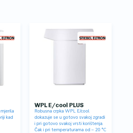
WPL E/cool PLUS
mjerila
Robusna crpka WPL E/cool
iji kad
dokazuje se u gotovo svakoj zgradi
i pri gotovo svakoj vrsti korištenja.
Čak i pri temperaturama od – 20 °C