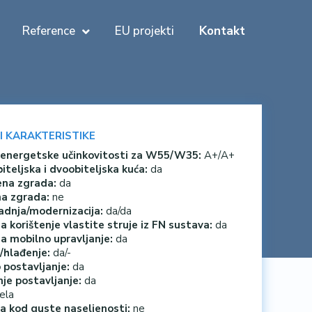
Reference
EU projekti
Kontakt
 I KARAKTERISTIKE
 energetske učinkovitosti za W55/W35:
A+/A+
iteljska i dvoobiteljska kuća:
da
na zgrada:
da
a zgrada:
ne
dnja/modernizacija:
da/da
za korištenje vlastite struje iz FN sustava:
da
za mobilno upravljanje:
da
e/hlađenje:
da/-
 postavljanje:
da
je postavljanje:
da
ela
a kod guste naseljenosti:
ne