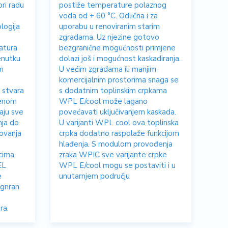
pri radu
postiže temperature polaznog
e
voda od + 60 °C. Odlična i za
logija
uporabu u renoviranim starim
zgradama. Uz njezine gotovo
atura
bezgranične mogućnosti primjene
enutku
dolazi još i mogućnost kaskadiranja.
m
U većim zgradama ili manjim
komercijalnim prostorima snaga se
 stvara
s dodatnim toplinskim crpkama
benom
WPL E/cool može lagano
aju sve
povećavati uključivanjem kaskada.
nja do
U varijanti WPL cool ova toplinska
kovanja
crpka dodatno raspolaže funkcijom
hlađenja. S modulom provođenja
cima
zraka WPIC sve varijante crpke
EL
WPL E/cool mogu se postaviti i u
e
unutarnjem području
griran.
ra.