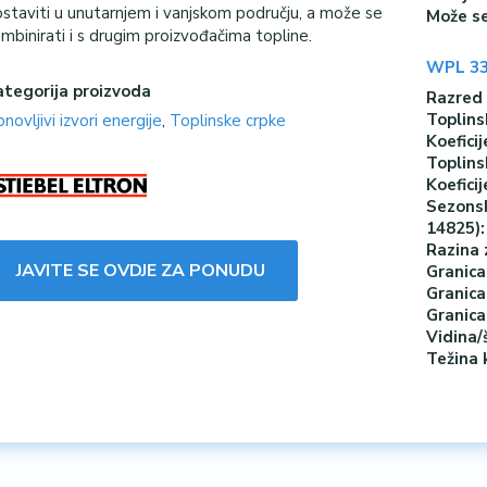
staviti u unutarnjem i vanjskom području, a može se
Može se
mbinirati i s drugim proizvođačima topline.
WPL 33
ategorija proizvoda
Razred 
Toplins
novljivi izvori energije
,
Toplinske crpke
Koefici
Toplins
Koefici
Sezonsk
14825):
Razina 
JAVITE SE OVDJE ZA PONUDU
Granica
Granica
Granica
Vidina/
Težina 