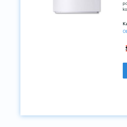
po
ko
K
Ob