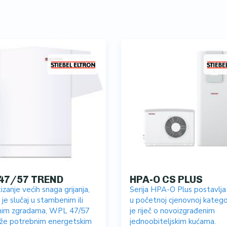
47/57 TREND
HPA-O CS PLUS
izanje većih snaga grijanja,
Serija HPA-O Plus postavlja 
 je slučaj u stambenim ili
u početnoj cjenovnoj kategor
nim zgradama, WPL 47/57
je riječ o novoizgrađenim
aže potrebnim energetskim
jednoobiteljskim kućama.