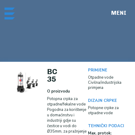
Skip
Me
to
content
BC
PRIMJENE
35
Otpadne vode
Civilna/industrijska
primjena
O proizvodu
Potopna crpka za
DIZAJN CRPKE
otpadne/fekalne vode
Potopne crpke za
Pogodna za korištenje
otpadne vode
u domaćinstvu i
industriji gdje su
čestice u vodi do
TEHNIČKI PODACI
Ø35mm, za pražnjenje
Max. protok: