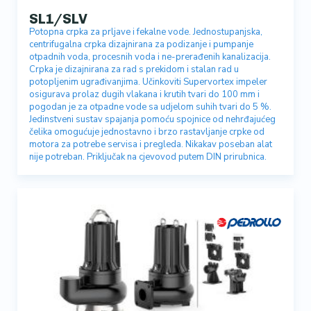
SL1/SLV
Potopna crpka za prljave i fekalne vode. Jednostupanjska,
centrifugalna crpka dizajnirana za podizanje i pumpanje
otpadnih voda, procesnih voda i ne-prerađenih kanalizacija.
Crpka je dizajnirana za rad s prekidom i stalan rad u
potopljenim ugrađivanjima. Učinkoviti Supervortex impeler
osigurava prolaz dugih vlakana i krutih tvari do 100 mm i
pogodan je za otpadne vode sa udjelom suhih tvari do 5 %.
Jedinstveni sustav spajanja pomoću spojnice od nehrđajućeg
čelika omogućuje jednostavno i brzo rastavljanje crpke od
motora za potrebe servisa i pregleda. Nikakav poseban alat
nije potreban. Priključak na cjevovod putem DIN prirubnica.