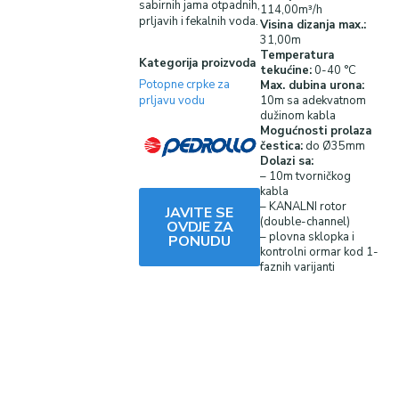
sabirnih jama otpadnih,
114,00m³/h
prljavih i fekalnih voda.
Visina dizanja
max.:
31,00m
Temperatura
Kategorija proizvoda
tekućine:
0-40 °C
Potopne crpke za
Max. dubina urona:
10m sa adekvatnom
prljavu vodu
dužinom kabla
Mogućnosti prolaza
čestica:
do Ø35mm
Dolazi sa:
– 10m tvorničkog
kabla
– KANALNI rotor
JAVITE SE
(double-channel)
OVDJE ZA
– plovna sklopka i
PONUDU
kontrolni ormar kod 1-
faznih varijanti