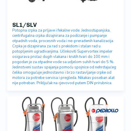
SL1/SLV
Potopna crpka za prljave i fekalne vode. Jednostupanjska,
centrifugalna crpka dizajnirana za podizanje i pumpanje
otpadnih voda, procesnih voda i ne-prerađenih kanalizacija.
Crpka je dizajnirana za rad s prekidom i stalan rad u
potopljenim ugrađivanjima. Učinkoviti Supervortex impeler
osigurava prolaz dugih vlakana i krutih tvari do 100 mm i
pogodan je za otpadne vode sa udjelom suhih tvari do 5 %.
Jedinstveni sustav spajanja pomoću spojnice od nehrđajućeg
čelika omogućuje jednostavno i brzo rastavljanje crpke od
motora za potrebe servisa i pregleda. Nikakav poseban alat
nije potreban. Priključak na cjevovod putem DIN prirubnica.