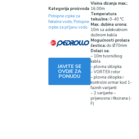
Visina dizanja
max.:
Kategorija proizvoda
16,00m
Temperatura
Potopne crpke za
tekućine:
0-40 °C
fekalne vode
,
Potopne
Max. dubina urona:
crpke za prljavu vodu
10m sa adekvatnom
dužinom kabla
Mogućnosti prolaza
čestica:
do Ø70mm
Dolazi sa:
– 10m tvorničkog
kabla
JAVITE SE
– plovna sklopka
OVDJE ZA
– VORTEX rotor
PONUDU
– plovna sklopka i
kontrolni ormar kod 1-
faznih varijanti
– 2 varijante –
prijenosna i fiksirana (-
F)