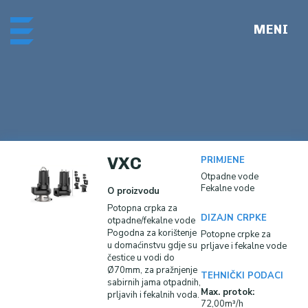
Skip
Me
to
content
VXC
PRIMJENE
Otpadne vode
Fekalne vode
O proizvodu
Potopna crpka za
DIZAJN CRPKE
otpadne/fekalne vode
Pogodna za korištenje
Potopne crpke za
u domaćinstvu gdje su
prljave i fekalne vode
čestice u vodi do
Ø70mm, za pražnjenje
TEHNIČKI PODACI
sabirnih jama otpadnih,
Max. protok:
prljavih i fekalnih voda.
72,00m³/h