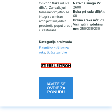
zvučnog tlaka od 68
Nazivna snaga W:
2600
dB(A). Zahvaljujući
Buka pri radu dB(A):
tome neprimjetno se
68
integrira u miran
Brzina zraka m/s:
28
ambijent susjednih
Visina/širina/dubina
prostorija poput ureda
mm:
250
/238/230
ili restorana.
Kategorija proizvoda
Električne sušilice za
ruke
,
Sušila za ruke
JAVITE SE
OVDJE ZA
PONUDU