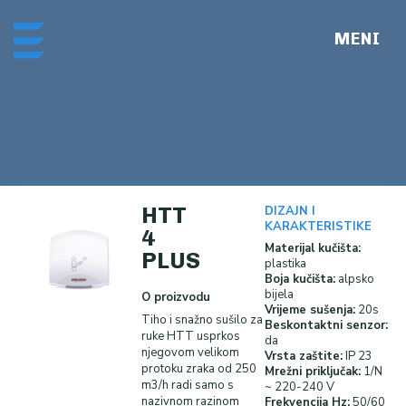
Skip
Me
to
content
HTT
DIZAJN I
KARAKTERISTIKE
4
Materijal kučišta:
PLUS
plastika
Boja kučišta:
alpsko
bijela
O proizvodu
Vrijeme sušenja:
20s
Tiho i snažno sušilo za
Beskontaktni senzor:
ruke HTT usprkos
da
njegovom velikom
Vrsta zaštite:
IP 23
protoku zraka od 250
Mrežni priključak:
1/N
m3/h radi samo s
~ 220-240 V
nazivnom razinom
Frekvencija Hz:
50/60