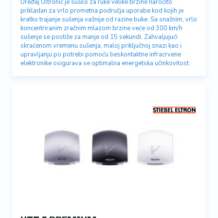
Uređaj Ultronic je sušilo za ruke velike brzine naročito
prikladan za vrlo prometna područja uporabe kod kojih je
kratko trajanje sušenja važnije od razine buke. Sa snažnim, vrlo
koncentriranim zračnim mlazom brzine veće od 300 km/h
sušenje se postiže za manje od 15 sekundi. Zahvaljujući
skraćenom vremenu sušenja, maloj priključnoj snazi kao i
upravljanju po potrebi pomoću beskontaktne infracrvene
elektronike osigurava se optimalna energetska učinkovitost.