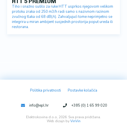
HTT 5 PREMIUM
Tiho i snažno sušilo za ruke HTT usprkos njegovom velikom
protoku zraka od 250 m3/h radi samo s nazivnom razinom
zvučnog tlaka od 68 dB(A). Zahvaljujući tome neprimjetno se
integrira u miran ambijent susjednih prostorija poput ureda ili
restorana.
Politika privatnosti
Postavke kolačića
info@epl.hr
+385 (0) 1 65 99 020
Elektrokovina d.o.o, 2026. Sva prava pridržana.
Web dizajn by
VinVin