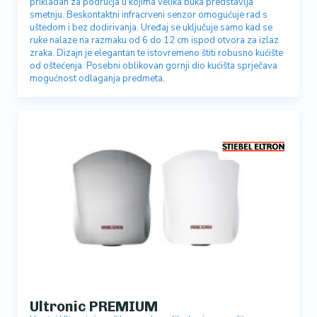
prikladan za područja u kojima velika buka predstavlja
smetnju. Beskontaktni infracrveni senzor omogućuje rad s
uštedom i bez dodirivanja. Uređaj se uključuje samo kad se
ruke nalaze na razmaku od 6 do 12 cm ispod otvora za izlaz
zraka. Dizajn je elegantan te istovremeno štiti robusno kućište
od oštećenja. Posebni oblikovan gornji dio kućišta sprječava
mogućnost odlaganja predmeta.
Ultronic PREMIUM