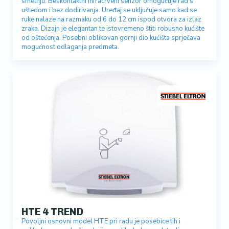
smetnju. Beskontaktni infracrveni senzor omogućuje rad s
uštedom i bez dodirivanja. Uređaj se uključuje samo kad se
ruke nalaze na razmaku od 6 do 12 cm ispod otvora za izlaz
zraka. Dizajn je elegantan te istovremeno štiti robusno kućište
od oštećenja. Posebni oblikovan gornji dio kućišta sprječava
mogućnost odlaganja predmeta.
HTE 4 TREND
Povoljni osnovni model HTE pri radu je posebice tih i