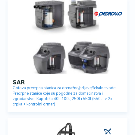
SAR
Gotova precrpna stanica za drenažne/prljave/fekalne vode
Precrpne stanice koje su pogodne za domaćinstva i
zgradarstvo. Kapciteta 40l, 100l, 250l i 550l (550l -> 2x
crpka + kontrolni ormar)