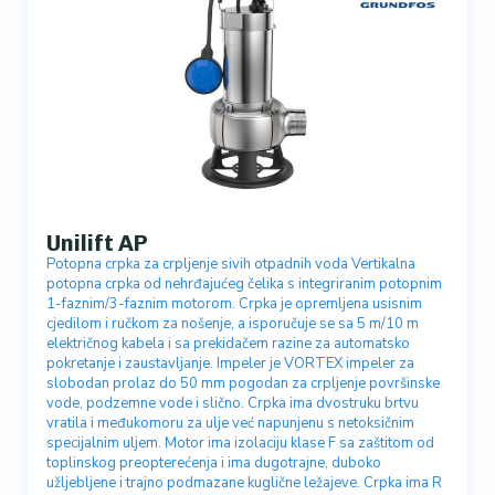
Unilift AP
Potopna crpka za crpljenje sivih otpadnih voda Vertikalna
potopna crpka od nehrđajućeg čelika s integriranim potopnim
1-faznim/3-faznim motorom. Crpka je opremljena usisnim
cjedilom i ručkom za nošenje, a isporučuje se sa 5 m/10 m
električnog kabela i sa prekidačem razine za automatsko
pokretanje i zaustavljanje. Impeler je VORTEX impeler za
slobodan prolaz do 50 mm pogodan za crpljenje površinske
vode, podzemne vode i slično. Crpka ima dvostruku brtvu
vratila i međukomoru za ulje već napunjenu s netoksičnim
specijalnim uljem. Motor ima izolaciju klase F sa zaštitom od
toplinskog preopterećenja i ima dugotrajne, duboko
užljebljene i trajno podmazane kuglične ležajeve. Crpka ima R