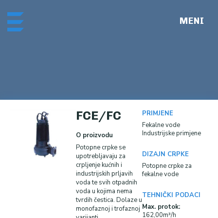
Skip
Me
to
content
FCE/FC
PRIMJENE
Fekalne vode
Industrijske primjene
O proizvodu
Potopne crpke se
DIZAJN CRPKE
upotrebljavaju za
crpljenje kućnih i
Potopne crpke za
industrijskih prljavih
fekalne vode
voda te svih otpadnih
voda u kojima nema
TEHNIČKI PODACI
tvrdih čestica. Dolaze u
Max. protok:
monofaznoj i trofaznoj
162,00m³/h
varijanti.