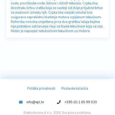
vode, površinske vode, kišnice i sličnih tekućina. Crpka ima
dvostruku brtvu vratila koja se sastoji od dvije priljubne brtve
sa mazivom između njih. Crpka ima vanjski omotač koji
osigurava neprekidno hlađenje motora crpljenom tekućinom.
Rotorska osovina smještena je na dva grafitna ležaja kojima
nije potrebno održavanje i koji se hlade tekućinom koja se crpi.
Motor je napunjen netoksičnom tekućinom za motore.
Politika privatnosti
Postavke kolačića
info@epl.hr
+385 (0) 1 65 99 020
Elektrokovina d.o.o, 2026. Sva prava pridržana.