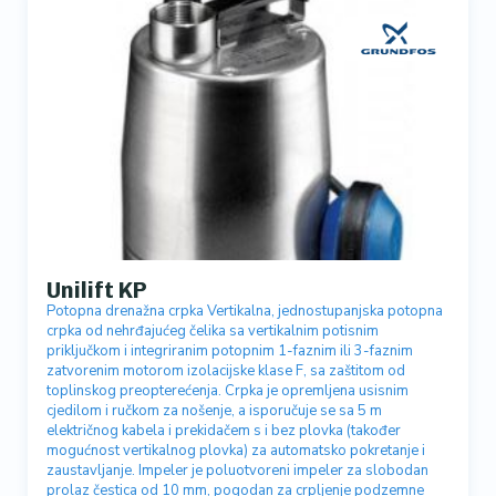
Unilift KP
Potopna drenažna crpka Vertikalna, jednostupanjska potopna
crpka od nehrđajućeg čelika sa vertikalnim potisnim
priključkom i integriranim potopnim 1-faznim ili 3-faznim
zatvorenim motorom izolacijske klase F, sa zaštitom od
toplinskog preopterećenja. Crpka je opremljena usisnim
cjedilom i ručkom za nošenje, a isporučuje se sa 5 m
električnog kabela i prekidačem s i bez plovka (također
mogućnost vertikalnog plovka) za automatsko pokretanje i
zaustavljanje. Impeler je poluotvoreni impeler za slobodan
prolaz čestica od 10 mm, pogodan za crpljenje podzemne