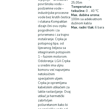
25,05m
površinsku vodu –
Temperatura
podzemne vode –
tekućine:
0 .. 40 °C
industrijske procesne
Max. dubina urona:
vode bez krutih čestica
100m sa adekvatnom
i vlakana Kompaktan
dužinom kabla
dizajn čini ovu crpku
Max. radni tlak:
6 bara
pogodnom i za
privremeno i za trajno
instaliranje. Crpka je
potopnog tipa, od
lijevanog željeza sa
integriranim potopivim
1 – faznim motorom.
Odobrenja: LGA Crpka
u sredini ima uljnu
komoru već napunjenu
netoksičnim
specijalnim uljem.
Crpka je opremljena
kabelskim utikačem za
lakše rastavljanje. Ovaj
utikač je hermetički
zabrtvljen
poliuretanom kako bi