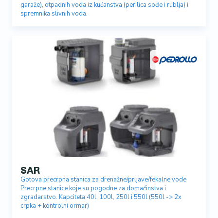
garaže), otpadnih voda iz kućanstva (perilica sođe i rublja) i
spremnika slivnih voda.
SAR
Gotova precrpna stanica za drenažne/prljave/fekalne vode
Precrpne stanice koje su pogodne za domaćinstva i
zgradarstvo. Kapciteta 40l, 100l, 250l i 550l (550l -> 2x
crpka + kontrolni ormar)