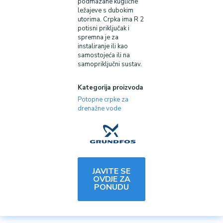
podmazane kuglične
ležajeve s dubokim
utorima. Crpka ima R 2
potisni priključak i
spremna je za
instaliranje ili kao
samostojeća ili na
samopriključni sustav.
Kategorija proizvoda
Potopne crpke za
drenažne vode
JAVITE SE
OVDJE ZA
PONUDU