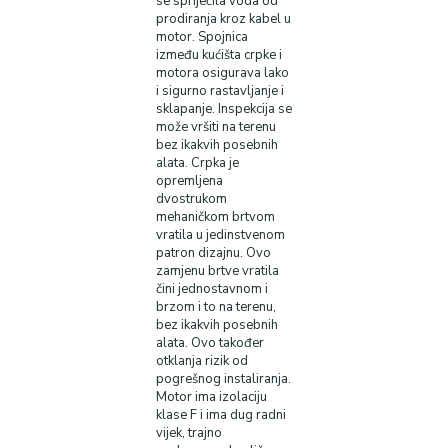
se spriječila voda od
prodiranja kroz kabel u
motor. Spojnica
između kućišta crpke i
motora osigurava lako
i sigurno rastavljanje i
sklapanje. Inspekcija se
može vršiti na terenu
bez ikakvih posebnih
alata. Crpka je
opremljena
dvostrukom
mehaničkom brtvom
vratila u jedinstvenom
patron dizajnu. Ovo
zamjenu brtve vratila
čini jednostavnom i
brzom i to na terenu,
bez ikakvih posebnih
alata. Ovo također
otklanja rizik od
pogrešnog instaliranja.
Motor ima izolaciju
klase F i ima dug radni
vijek, trajno