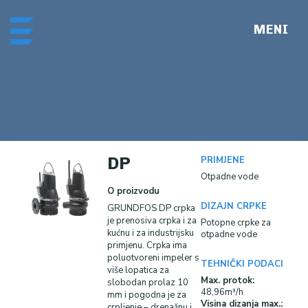
Skip
Me
to
content
DP
PRIMJENE
Otpadne vode
O proizvodu
DIZAJN CRPKE
GRUNDFOS DP crpka
je prenosiva crpka i za
Potopne crpke
za
kućnu i za industrijsku
otpadne vode
primjenu. Crpka ima
poluotvoreni impeler s
TEHNIČKI PODACI
više lopatica za
Max. protok:
slobodan prolaz 10
48,96m³/h
mm i pogodna je za
Visina dizanja
max.:
crpljenje – drenažnu i