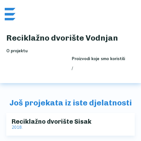
Skip
Me
to
content
Reciklažno dvorište Vodnjan
O projektu
Proizvodi koje smo koristili
/
Još projekata iz iste djelatnosti
Reciklažno dvorište Sisak
2018.