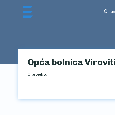
Skip
to
O na
content
Opća bolnica Virovit
O projektu