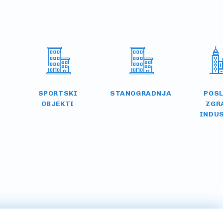
SPORTSKI
STANOGRADNJA
POS
OBJEKTI
ZGR
INDU