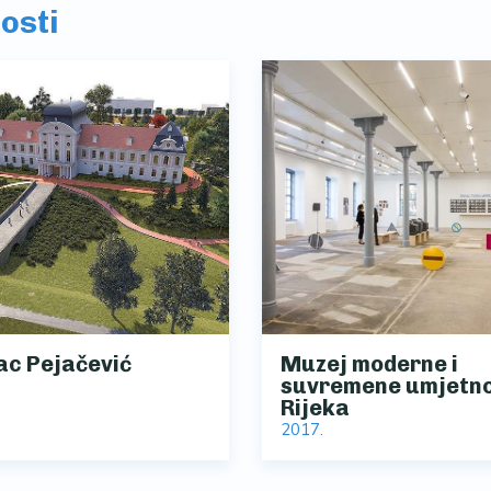
nosti
ac Pejačević
Muzej moderne i
suvremene umjetno
Rijeka
2017.