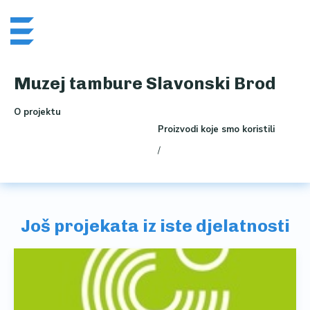
Skip
Me
to
content
Muzej tambure Slavonski Brod
O projektu
Proizvodi koje smo koristili
/
Još projekata iz iste djelatnosti