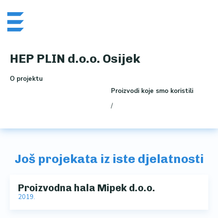
Skip
Me
to
content
HEP PLIN d.o.o. Osijek
O projektu
Proizvodi koje smo koristili
/
Još projekata iz iste djelatnosti
Proizvodna hala Mipek d.o.o.
2019.