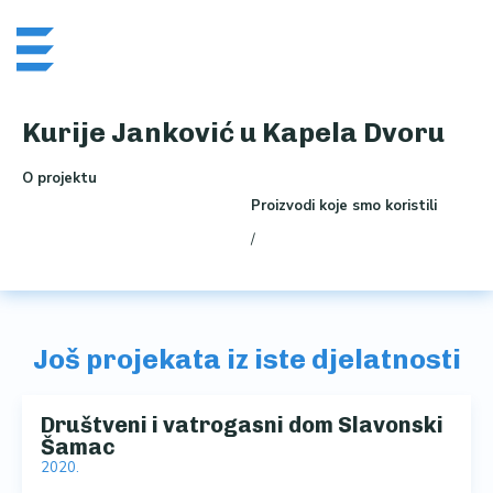
Skip
Me
to
content
Kurije Janković u Kapela Dvoru
O projektu
Proizvodi koje smo koristili
/
Još projekata iz iste djelatnosti
Društveni i vatrogasni dom Slavonski
Šamac
2020.