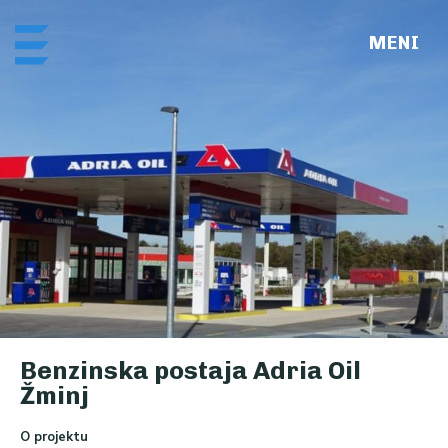
Skip
Me
to
content
Benzinska postaja Adria Oil
Žminj
O projektu