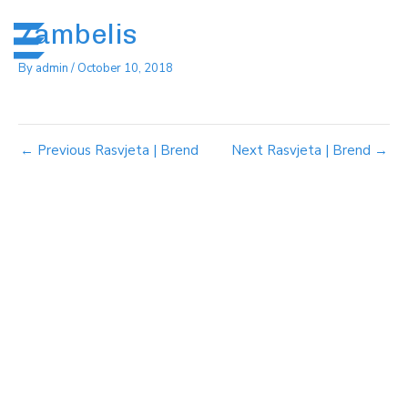
Skip
Post
Me
to
navigation
Zambelis
content
By
admin
/
October 10, 2018
←
Previous Rasvjeta | Brend
Next Rasvjeta | Brend
→