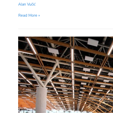
Alan Vučić
Read More »
Novi
terminal
zračne
luke
Split